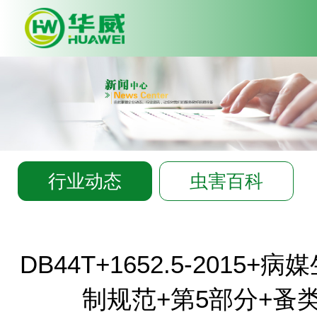
Deprecated
: Array and string off
syntax with curly braces is depre
C:\wwwroot\huawei-
pco.com\app\common.php
on l
行业动态
虫害百科
DB44T+1652.5-2015
制规范+第5部分+蚤