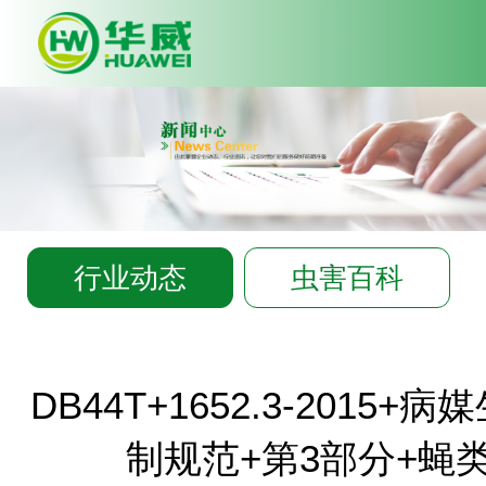
Deprecated
: Array and string off
syntax with curly braces is depre
C:\wwwroot\huawei-
pco.com\app\common.php
on l
行业动态
虫害百科
DB44T+1652.3-2015
制规范+第3部分+蝇