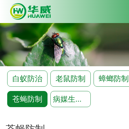
Deprecated
: Array and string off
syntax with curly braces is depre
C:\wwwroot\huawei-
pco.com\app\common.php
on l
白蚁防治
老鼠防制
蟑螂防制
苍蝇防制
病媒生物防制