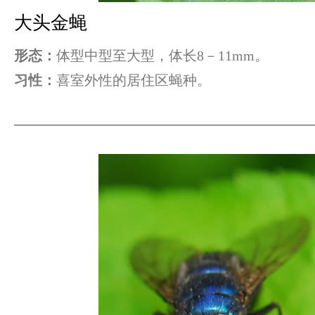
大头金蝇
形态：
体型中型至大型，体长8－11mm。
习性：
喜室外性的居住区蝇种。