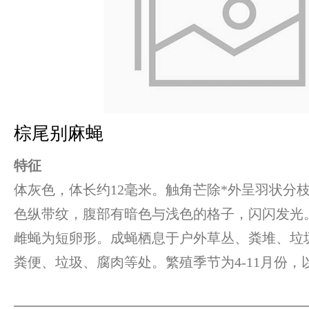
棕尾别麻蝇
特征
体灰色，体长约12毫米。触角芒除*外呈羽状分
色纵带纹，腹部有暗色与浅色的格子，闪闪发光
雌蝇为短卵形。成蝇栖息于户外草丛、粪堆、垃
粪便、垃圾、腐肉等处。繁殖季节为4-11月份，