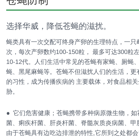
苍蝇防制
选择华威，降低苍蝇的滋扰。
蝇类具有一次交配可终身产卵的生理特点，一只雌
次，每次产卵数约100-150粒， 最多可达300
10-12代。人们生活中常见的苍蝇有家蝇、厕蝇
蝇、黑尾麻蝇等。苍蝇不但滋扰人们的生活，更
的习性，成为传播疾病的 主要载体，对食品相
胁。
● 它们危害健康；苍蝇携带多种病原微生物，如
菌、痢疾杆菌、肝炎杆菌、脊髓灰质炎病菌、甲
由于苍蝇具有边吃边排泄的特性,它所到之处都