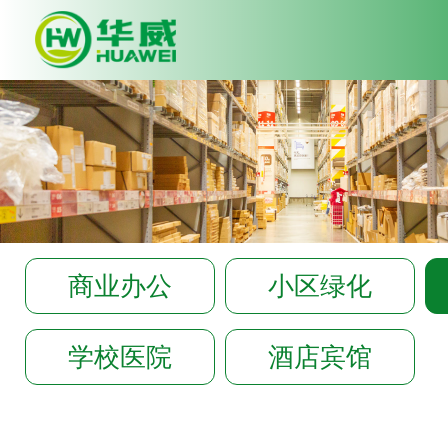
Deprecated
: Array and string off
syntax with curly braces is depre
C:\wwwroot\huawei-
pco.com\app\common.php
on l
商业办公
小区绿化
学校医院
酒店宾馆