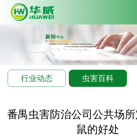
Deprecated
: Array and string off
syntax with curly braces is depre
C:\wwwroot\huawei-
pco.com\app\common.php
on l
行业动态
虫害百科
番禺虫害防治公司公共场所
鼠的好处